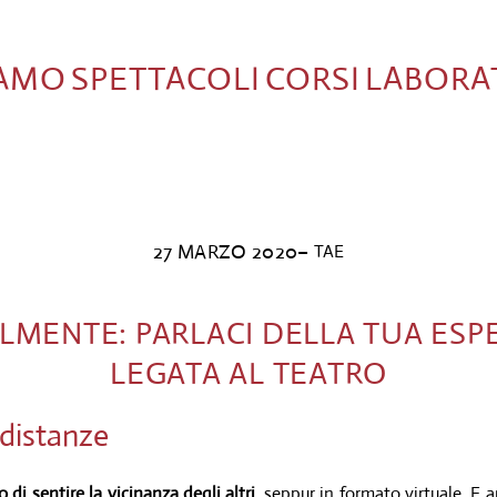
IAMO
SPETTACOLI
CORSI
LABORA
27 MARZO 2020
–
TAE
LMENTE: PARLACI DELLA TUA ESP
LEGATA AL TEATRO
e distanze
di sentire la vicinanza degli altri
, seppur in formato virtuale. E