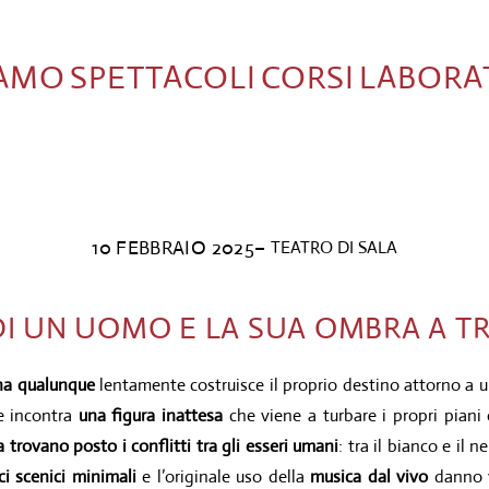
IAMO
SPETTACOLI
CORSI
LABORA
10 FEBBRAIO 2025
–
TEATRO DI SALA
DI UN UOMO E LA SUA OMBRA A TR
na qualunque
lentamente costruisce il proprio destino attorno a un
e incontra
una figura inattesa
che viene a turbare i propri piani 
a trovano posto i conflitti tra gli esseri umani
: tra il bianco e il n
ici scenici minimali
e l’originale uso della
musica dal vivo
danno v