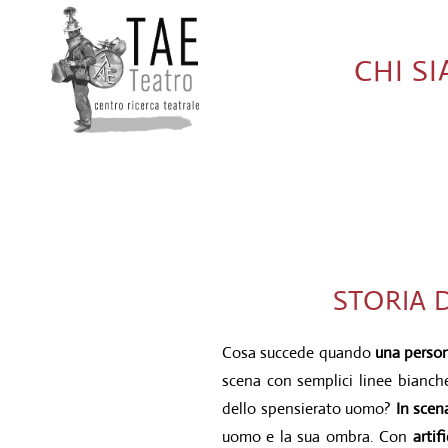
CHI S
STORIA 
Cosa succede quando
una perso
scena con semplici linee bianch
dello spensierato uomo?
In scen
uomo e la sua ombra. Con
artif