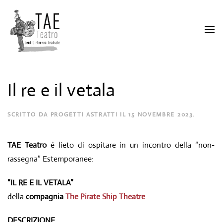
Il re e il vetala
SCRITTO DA
PROGETTI ASTRATTI
IL
15 NOVEMBRE 2023
.
TAE Teatro
è lieto di ospitare in un incontro della “non-
rassegna” Estemporanee:
“IL RE E IL VETALA”
della
compagnia
The Pirate Ship Theatre
DESCRIZIONE